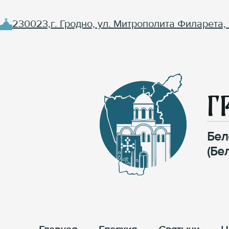
230023,г. Гродно, ул. Митрополита Филарета, 
Г
Бел
(Бе