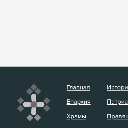
Главная
Истори
Епархия
Патриа
Храмы
Правящ