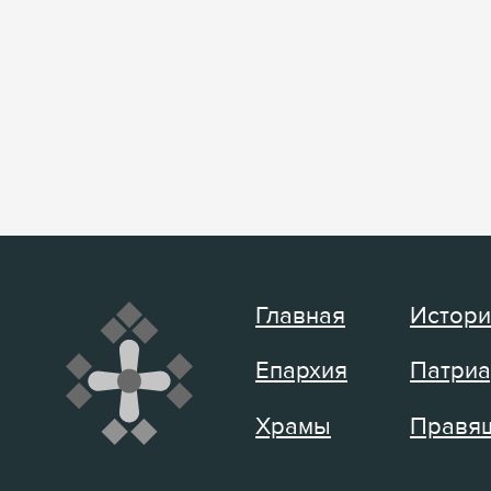
Главная
Истори
Епархия
Патриа
Храмы
Правящ