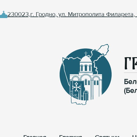
230023,г. Гродно, ул. Митрополита Филарета, 
Г
Бел
(Бе