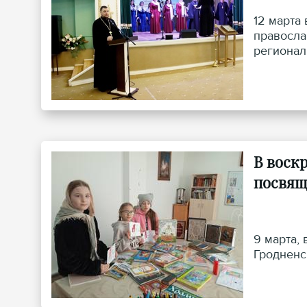
12 марта
правосла
регионал
было при
Архангел
В воск
посвящ
9 марта,
Гродненс