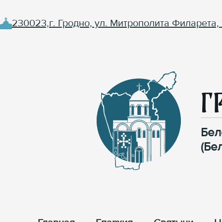
230023,г. Гродно, ул. Митрополита Филарета, 
Г
Бел
(Бе