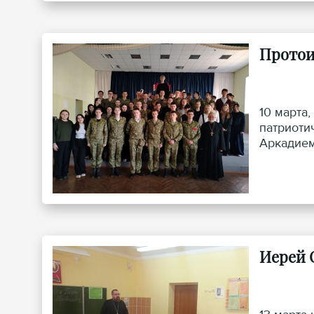
Протои
10 марта
патриоти
Аркадием
Иерей 