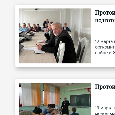
Протои
подгот
12 марта
оргкомит
войне и 
Протои
13 марта
молодежи