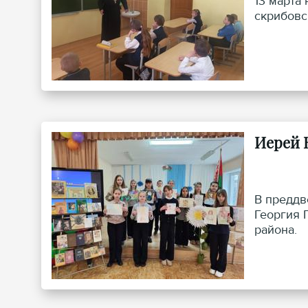
13 марта
скрибовс
Иерей 
В преддв
Георгия 
района.