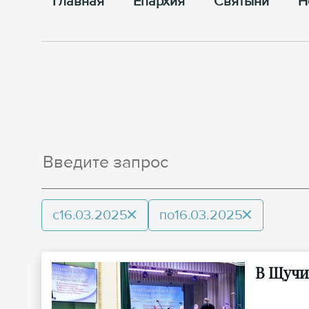
Главная
Епархия
Cвятыни
Н
с
16.03.2025
по
16.03.2025
В Щучи