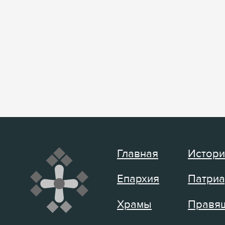
Главная
Истори
Епархия
Патриа
Храмы
Правящ