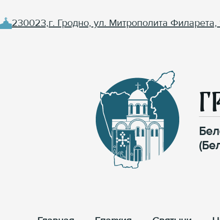
230023,г. Гродно, ул. Митрополита Филарета, 
Г
Бел
(Бе