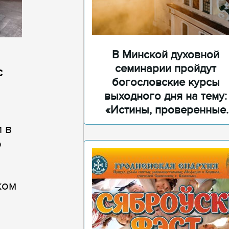
В Минской духовной
семинарии пройдут
с
богословские курсы
выходного дня на тему:
«Истины, проверенные
временем»
 в
о
ком