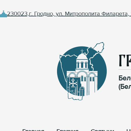
230023,г. Гродно, ул. Митрополита Филарета, 
Г
Бел
(Бе