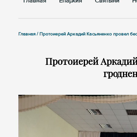
Главная
Епархия
Cвятыни
Н
Главная / Протоиерей Аркадий Касьяненко провел бе
Протоиерей Аркадий 
гродне