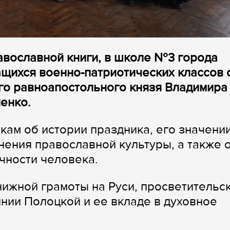
равославной книги, в школе №3 города
ащихся военно-патриотических классов 
го равноапостольного князя Владимира
енко.
ам об истории праздника, его значении
нения православной культуры, а также 
чности человека.
нижной грамоты на Руси, просветительс
нии Полоцкой и ее вкладе в духовное