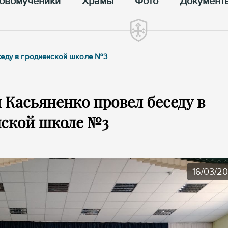
овомученики
Храмы
Фото
Документ
седу в гродненской школе №3
Касьяненко провел беседу в
нской школе №3
16/03/2