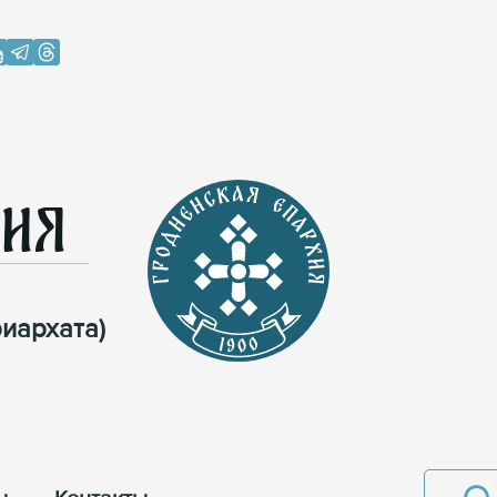
хия
иархата)