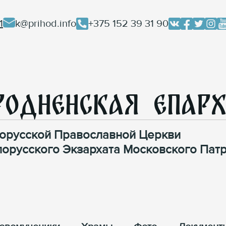
1
k@prihod.info
+375 152 39 31 90
родненская Епар
орусской Православной Церкви
лорусского Экзархата Московского Патр