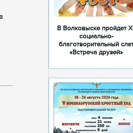
в
В Волковыске пройдет XI
социально-
благотворительный сле
«Встреча друзей»