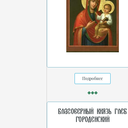
Подробнее
Благоверный князь Глеб
Городенский