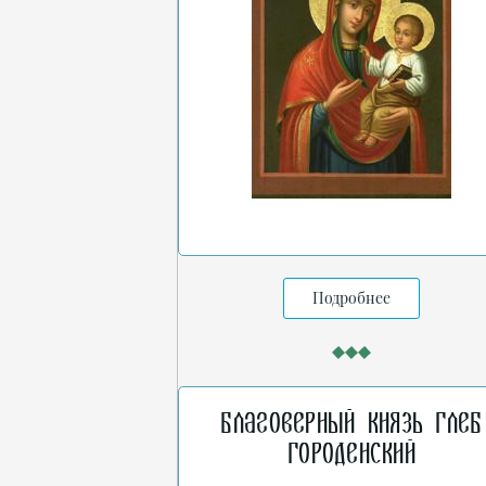
Подробнее
Благоверный князь Глеб
Городенский