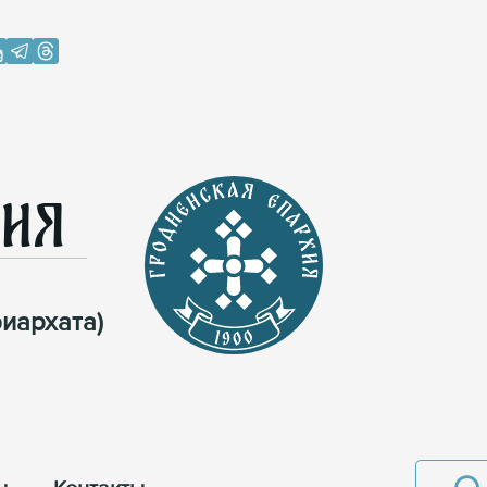
хия
иархата)