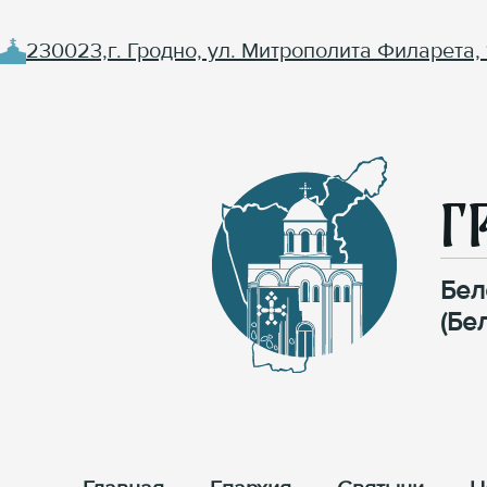
230023,г. Гродно, ул. Митрополита Филарета, 
Г
Бел
(Бе