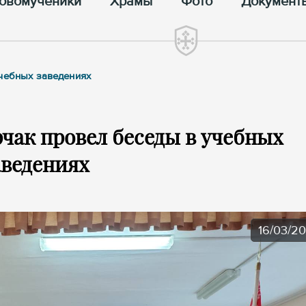
овомученики
Храмы
Фото
Документ
учебных заведениях
чак провел беседы в учебных
аведениях
16/03/2