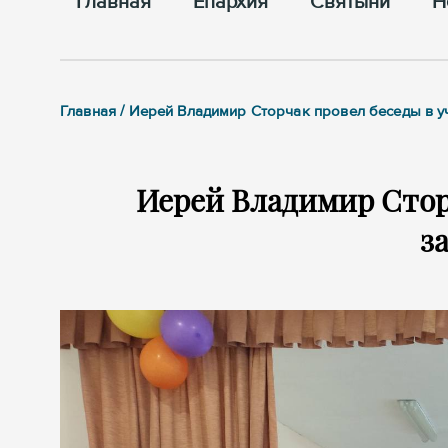
Главная
Епархия
Cвятыни
Н
Главная / Иерей Владимир Сторчак провел беседы в 
Иерей Владимир Стор
з