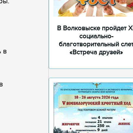
ры.
В Волковыске пройдет XI
социально-
благотворительный сле
 в
«Встреча друзей»
в