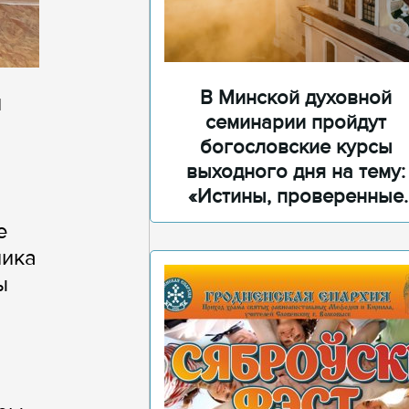
В Минской духовной
и
семинарии пройдут
богословские курсы
выходного дня на тему:
«Истины, проверенные
временем»
е
ника
ы