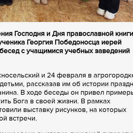
ния Господня и Дня православной книг
ученика Георгия Победоносца иерей
 бесед с учащимися учебных заведений
сносельский и 24 февраля в агрогородк
детьми, рассказав им об истории празд
ианина. В ходе беседы он привел пример
тить Бога в своей жизни. В рамках
овили выставку рисунков, на которых
ой встречи.