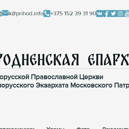
1
k@prihod.info
+375 152 39 31 90
родненская Епар
орусской Православной Церкви
лорусского Экзархата Московского Патр