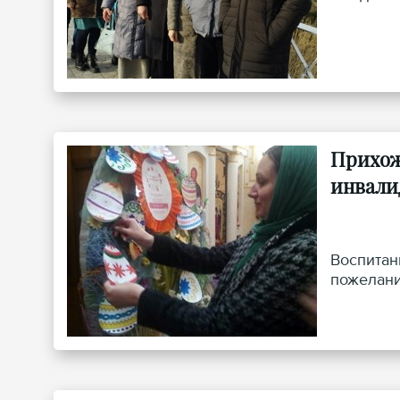
Прихож
инвали
Воспитан
пожелани