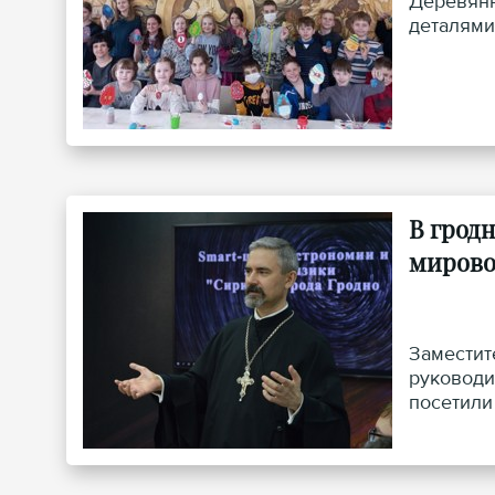
Деревянн
деталями
В гродн
мирово
Заместит
руководи
посетили