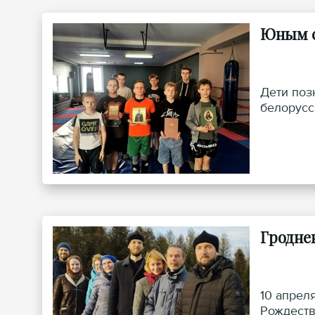
Юным с
Дети поз
белорусск
Гродне
10 апрел
Рождеств