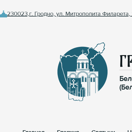
230023,г. Гродно, ул. Митрополита Филарета, 
Г
Бел
(Бе