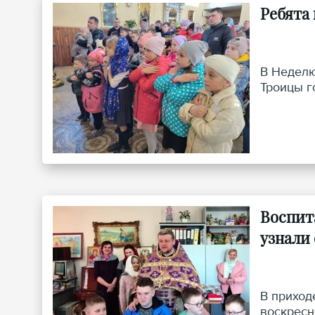
Ребята
В Неделю
Троицы г
Воспит
узнали
В приход
воскресн