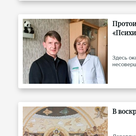
Протои
«Психи
Здесь ок
несоверш
В воск