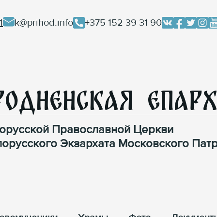
1
k@prihod.info
+375 152 39 31 90
родненская Епар
орусской Православной Церкви
лорусского Экзархата Московского Патр