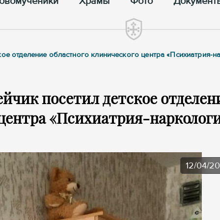
овомученики
Храмы
Фото
Документ
кое отделение областного клинического центра «Психиатрия-н
йчик посетил детское отделен
 центра «Психиатрия-нарколог
12/04/2