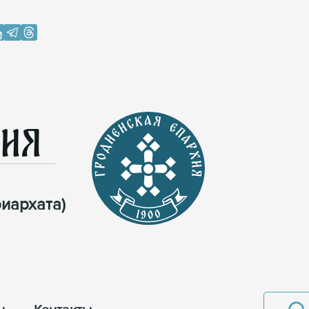
хия
иархата)