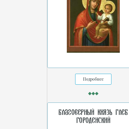
Подробнее
Благоверный князь Глеб
Городенский