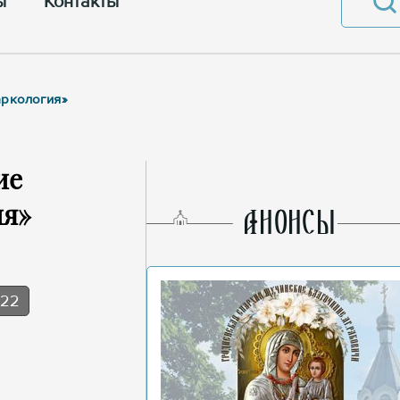
ы
Контакты
аркология»
ие
ия»
AНОНСЫ
022