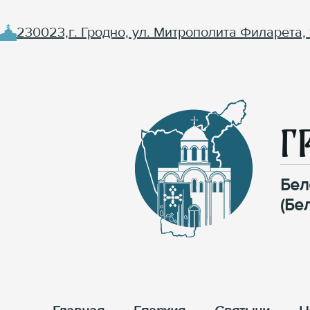
230023,г. Гродно, ул. Митрополита Филарета, 
Г
Бел
(Бе