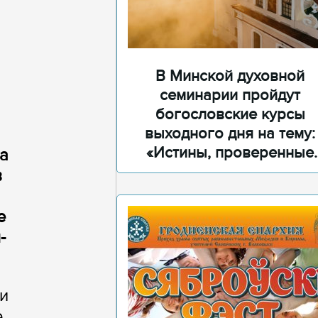
В Минской духовной
семинарии пройдут
богословские курсы
выходного дня на тему:
«Истины, проверенные
да
временем»
в
е
-
и
е