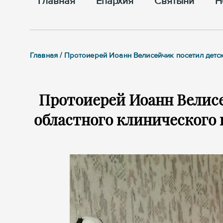
Главная
Епархия
Cвятыни
Н
Главная / Протоиерей Иоанн Велисейчик посетил детс
Протоиерей Иоанн Велисе
областного клинического