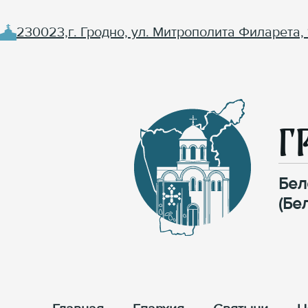
230023,г. Гродно, ул. Митрополита Филарета, 
Г
Бел
(Бе