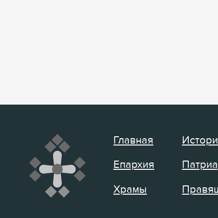
Главная
Истори
Епархия
Патриа
Храмы
Правящ