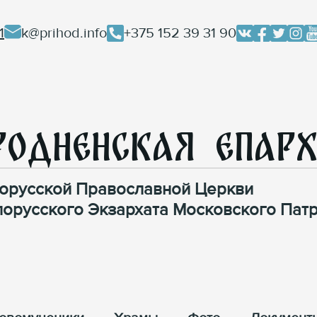
1
k@prihod.info
+375 152 39 31 90
родненская Епар
орусской Православной Церкви
лорусского Экзархата Московского Патр