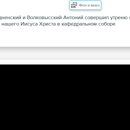
Фото и видео
одненский и Волковысский Антоний совершил утреню 
а нашего Иисуса Христа в кафедральном соборе