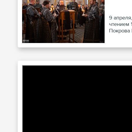
9 апреля
чтением 
Покрова 