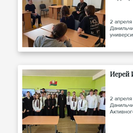
2 апреля
Данильчи
универси
Иерей 
2 апреля
Данильчи
Активног
Короткеви