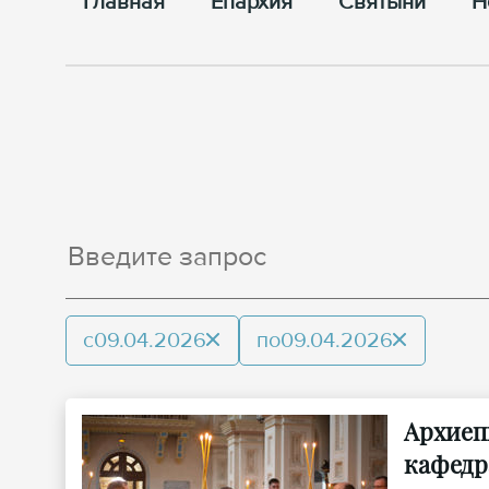
Главная
Епархия
Cвятыни
Н
с
09.04.2026
по
09.04.2026
Архиеп
кафедр