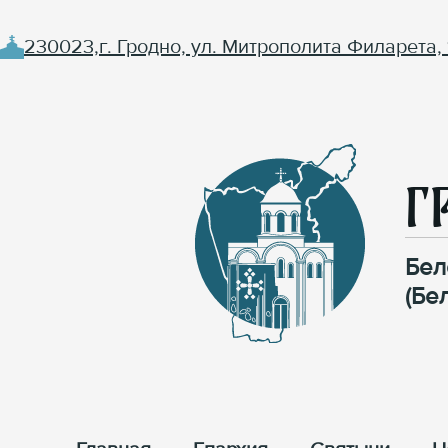
230023,г. Гродно, ул. Митрополита Филарета, 
Г
Бел
(Бе