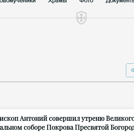
овомученики
Храмы
Фото
Документ
ископ Антоний совершил утреню Великого 
альном соборе Покрова Пресвятой Богород