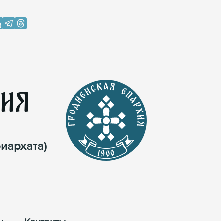
хия
иархата)