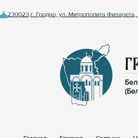
230023,г. Гродно, ул. Митрополита Филарета, 
Г
Бел
(Бе