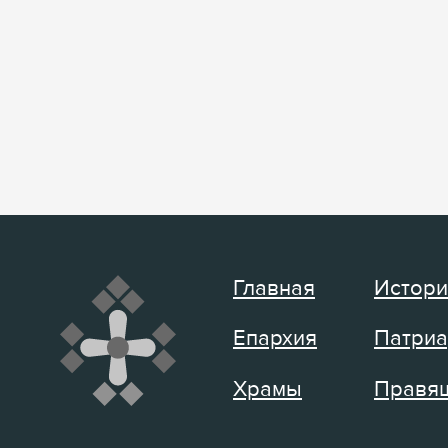
Главная
Истори
Епархия
Патриа
Храмы
Правящ