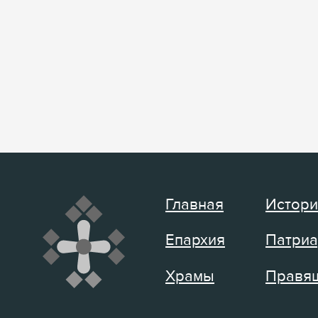
Главная
Истори
Епархия
Патриа
Храмы
Правящ