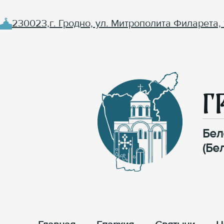
230023,г. Гродно, ул. Митрополита Филарета, 
Г
Бел
(Бе