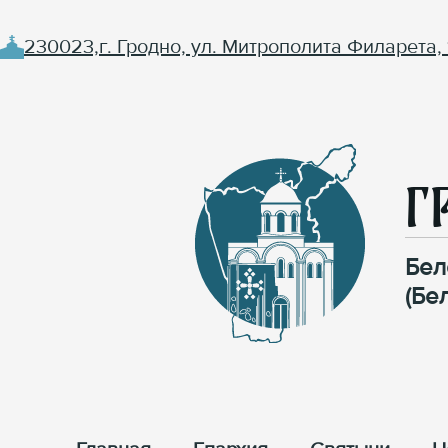
230023,г. Гродно, ул. Митрополита Филарета, 
Г
Бел
(Бе