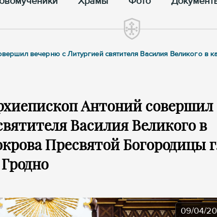
овомученики
Храмы
Фото
Документ
совершил вечерню с Литургией святителя Василия Великого в 
архиепископ Антоний совершил
святителя Василия Великого в
крова Пресвятой Богородицы г
Гродно
09/04/2