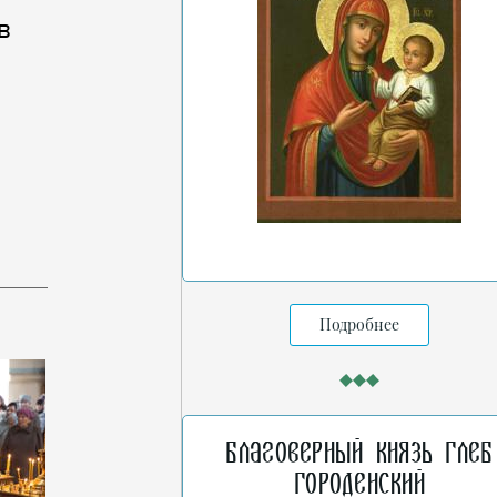
в
Подробнее
Благоверный князь Глеб
Городенский