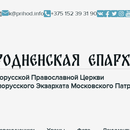
1
k@prihod.info
+375 152 39 31 90
родненская Епар
орусской Православной Церкви
лорусского Экзархата Московского Патр