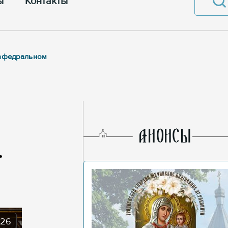
ы
Контакты
кафедральном
AНОНСЫ
.
026