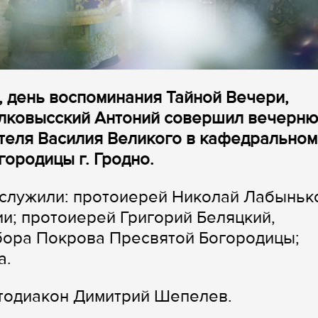
, день воспоминания Тайной Вечери,
олковысский Антоний совершил вечерню
теля Василия Великого в кафедральном
ородицы г. Гродно.
служили: протоиерей Николай Лабыньк
и; протоиерей Григорий Беляцкий,
бора Покрова Пресвятой Богородицы;
а.
отодиакон Димитрий Шепелев.