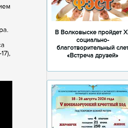
ием
ра.
В Волковыске пройдет XI
социально-
са
благотворительный сле
17),
«Встреча друзей»