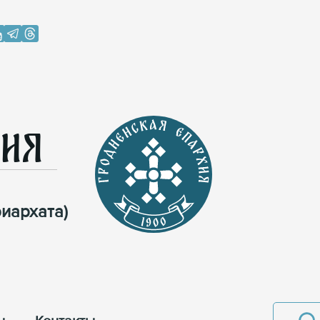
хия
иархата)