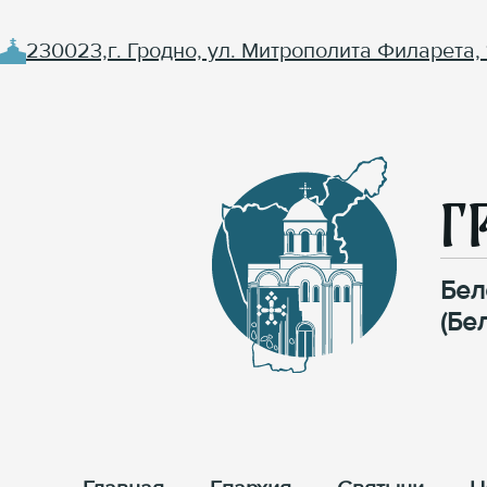
230023,г. Гродно, ул. Митрополита Филарета, 
Г
Бел
(Бе