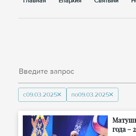
Главная
Епархия
Cвятыни
Н
с
09.03.2025
по
09.03.2025
Матушк
года – 