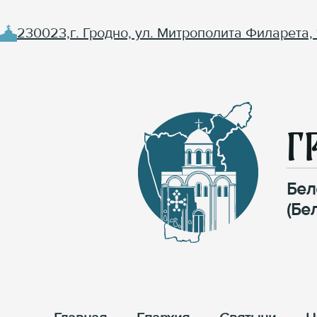
230023,г. Гродно, ул. Митрополита Филарета, 
Г
Бел
(Бе