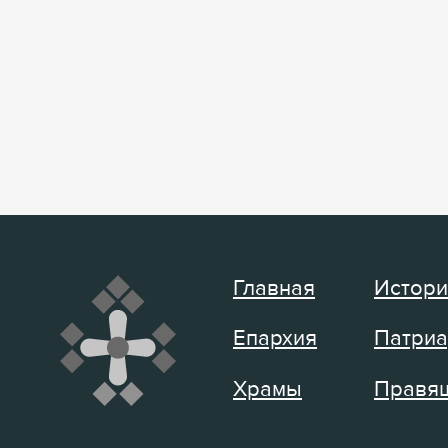
Главная
Истори
Епархия
Патриа
Храмы
Правящ