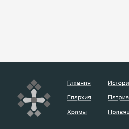
Главная
Истори
Епархия
Патриа
Храмы
Правящ