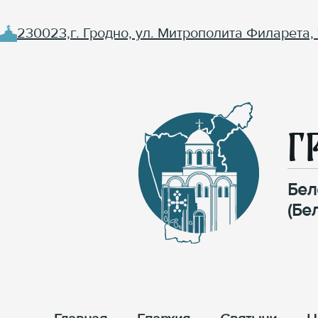
230023,г. Гродно, ул. Митрополита Филарета, 
Г
Бел
(Бе