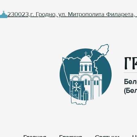
230023,г. Гродно, ул. Митрополита Филарета, 
Г
Бел
(Бе