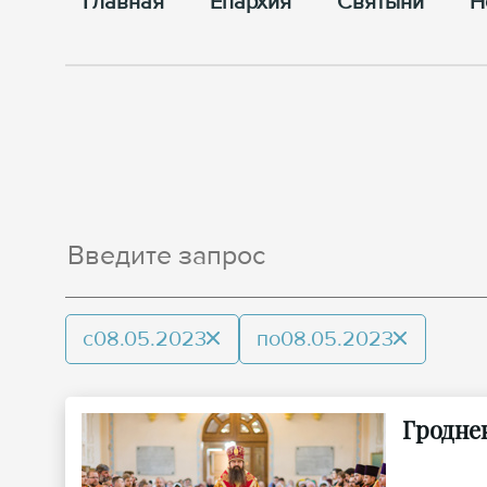
Главная
Епархия
Cвятыни
Н
с
08.05.2023
по
08.05.2023
Гродне