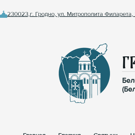
230023,г. Гродно, ул. Митрополита Филарета, 
Г
Бел
(Бе