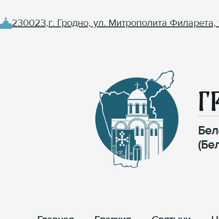
230023,г. Гродно, ул. Митрополита Филарета, 
Г
Бел
(Бе