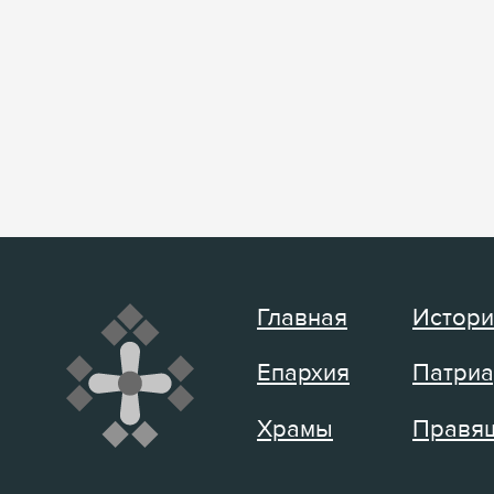
Главная
Истори
Епархия
Патриа
Храмы
Правящ