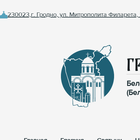
230023,г. Гродно, ул. Митрополита Филарета, 
Г
Бел
(Бе