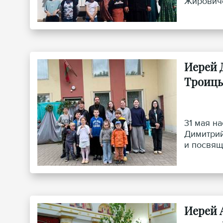
Жировичс
Иерей 
Троицы
31 мая н
Димитрий
и посвящ
Иерей 