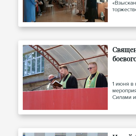
«Взыскан
торжеств
Священ
боевог
1 июня в
мероприя
Силами и
Божией М