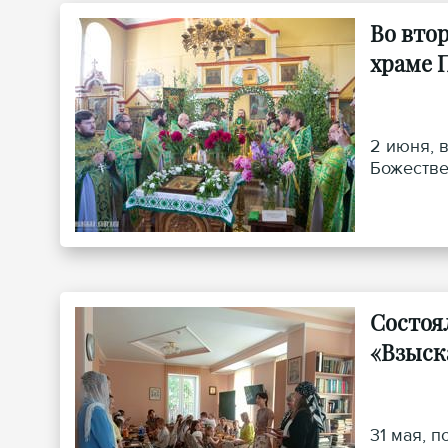
Во вто
храме 
2 июня, 
Божестве
Состоя
«Взыск
31 мая, 