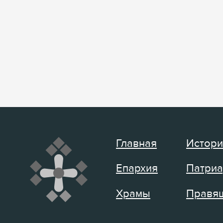
Главная
Истори
Епархия
Патриа
Храмы
Правящ