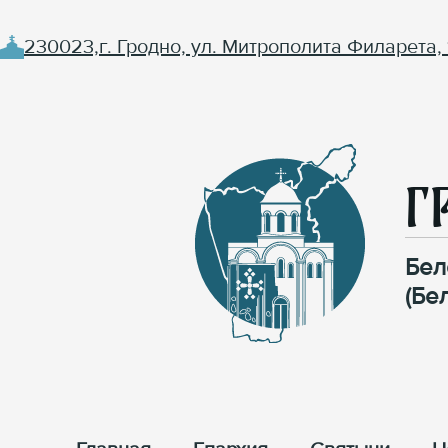
230023,г. Гродно, ул. Митрополита Филарета, 
Г
Бел
(Бе