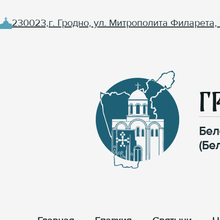
230023,г. Гродно, ул. Митрополита Филарета, 
Г
Бел
(Бе