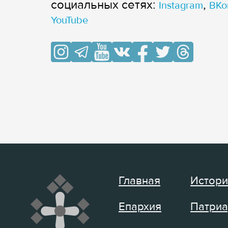
cоциальных сетях:
,
Instagram
ВКо
YouTube
Главная
Истори
Епархия
Патриа