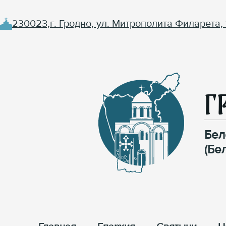
230023,г. Гродно, ул. Митрополита Филарета, 
Г
Бел
(Бе