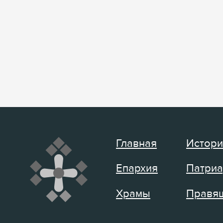
Главная
Истори
Епархия
Патриа
Храмы
Правящ