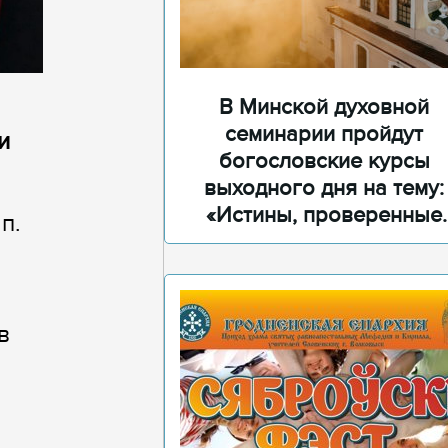
В Минской духовной
семинарии пройдут
и
богословские курсы
выходного дня на тему:
«Истины, проверенные
п.
временем»
в