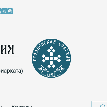
хия
иархата)