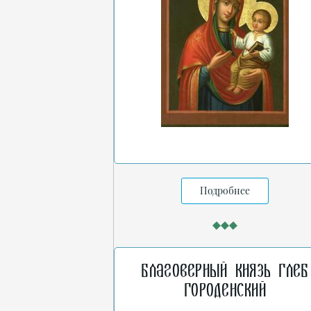
Подробнее
Благоверный князь Глеб
Городенский