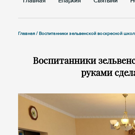
Главная
Епархия
Cвятыни
Н
Главная / Воспитанники зельвенской воскресной школ
Воспитанники зельвен
руками сдел