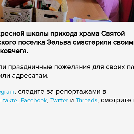
кресной школы прихода храма Святой
кого поселка Зельва смастерили своим
ковчега.
ли праздничные пожелания для своих па
или адресатам.
, следите за репортажами в
egram
,
,
и
, смотрите 
нтакте
Facebook
Twitter
Threads