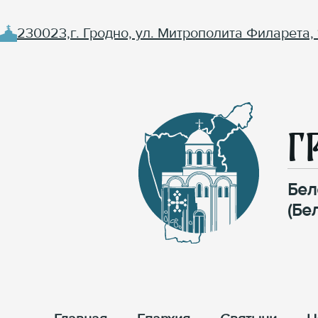
230023,г. Гродно, ул. Митрополита Филарета, 
Г
Бел
(Бе