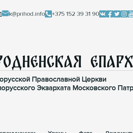
1
k@prihod.info
+375 152 39 31 90
родненская Епар
орусской Православной Церкви
лорусского Экзархата Московского Патр