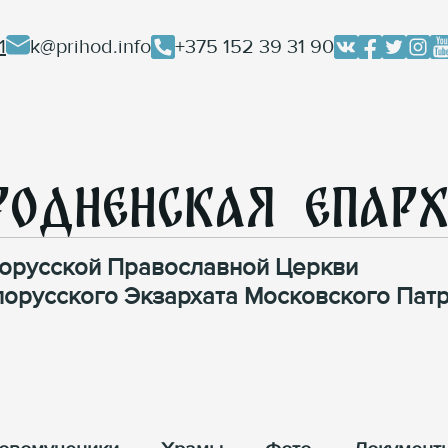
1
k@prihod.info
+375 152 39 31 90
родненская Епар
орусской Православной Церкви
лорусского Экзархата Московского Патр