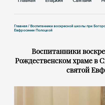
Главная
Епархия
Cвятыни
Н
Главная / Воспитанники воскресной школы при Богор
Евфросинии Полоцкой
Воспитанники воскре
Рождественском храме в 
святой Ев