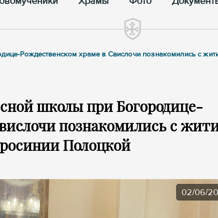
овомученики
Храмы
Фото
Документ
одице-Рождественском храме в Свислочи познакомились с жит
сной школы при Богородице-
Свислочи познакомились с жит
фросинии Полоцкой
02/06/2