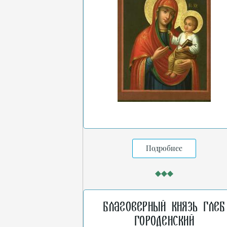
Подробнее
Благоверный князь Глеб
Городенский