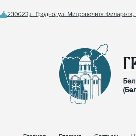
230023,г. Гродно, ул. Митрополита Филарета, 
Г
Бел
(Бе