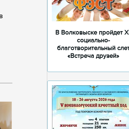
в
В Волковыске пройдет XI
социально-
благотворительный сле
«Встреча друзей»