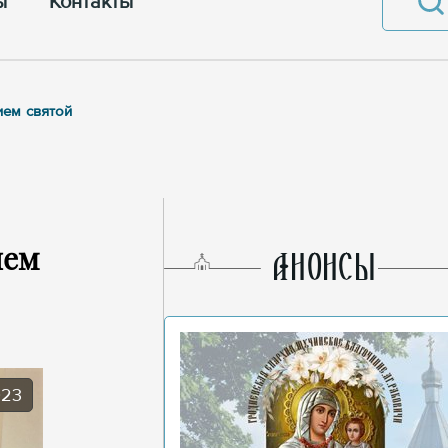
ы
Контакты
ием святой
ием
AНОНСЫ
023