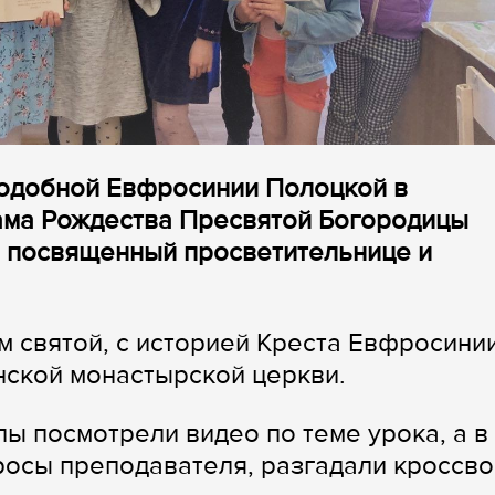
подобной Евфросинии Полоцкой в
ама Рождества Пресвятой Богородицы
, посвященный просветительнице и
м святой, с историей Креста Евфросини
ской монастырской церкви.
ы посмотрели видео по теме урока, а в
росы преподавателя, разгадали кроссво