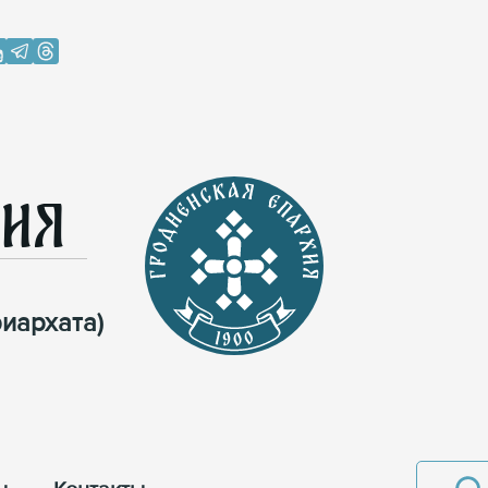
хия
иархата)