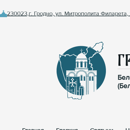
230023,г. Гродно, ул. Митрополита Филарета, 
Г
Бел
(Бе