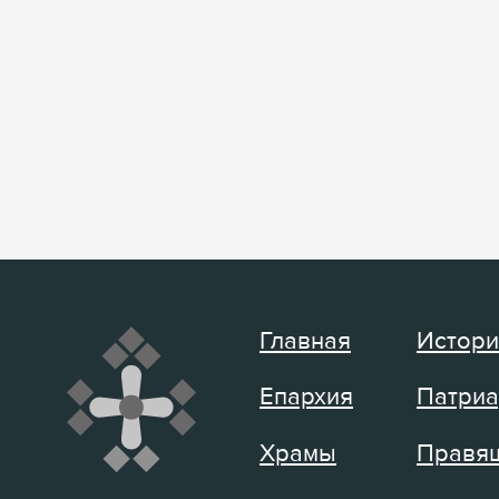
Главная
Истори
Епархия
Патриа
Храмы
Правящ