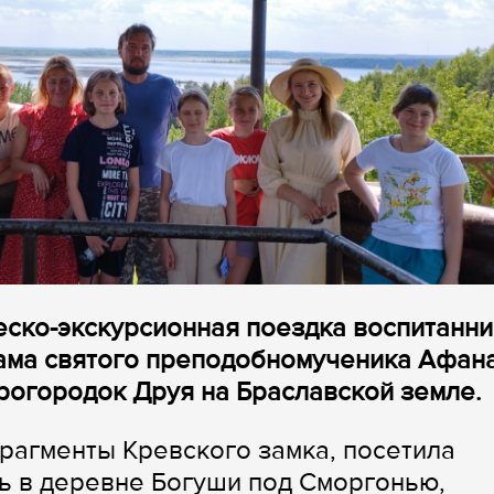
еско-экскурсионная поездка воспитанн
ама святого преподобномученика Афан
грогородок Друя на Браславской земле.
рагменты Кревского замка, посетила
ь в деревне Богуши под Сморгонью,