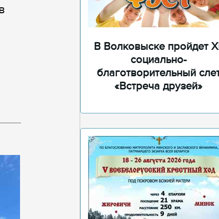
в
В Волковыске пройдет XI
социально-
благотворительный сле
«Встреча друзей»