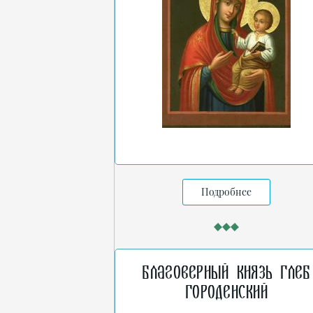
Подробнее
Благоверный князь Глеб
Городенский