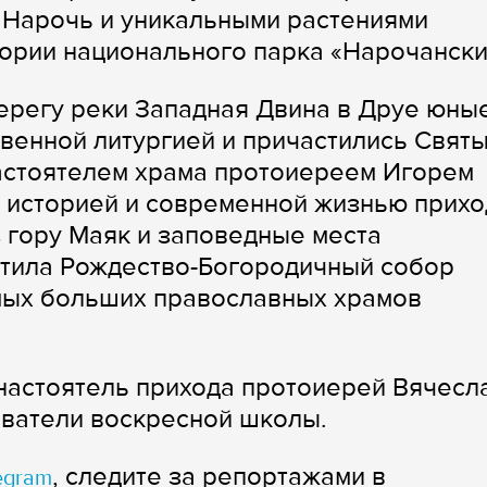
 Нарочь и уникальными растениями
тории национального парка «Нарочански
ерегу реки Западная Двина в Друе юны
венной литургией и причастились Свят
настоятелем храма протоиереем Игорем
 историей и современной жизнью прихо
 гору Маяк и заповедные места
етила Рождество-Богородичный собор
амых больших православных храмов
настоятель прихода протоиерей Вячесл
аватели воскресной школы.
, следите за репортажами в
egram