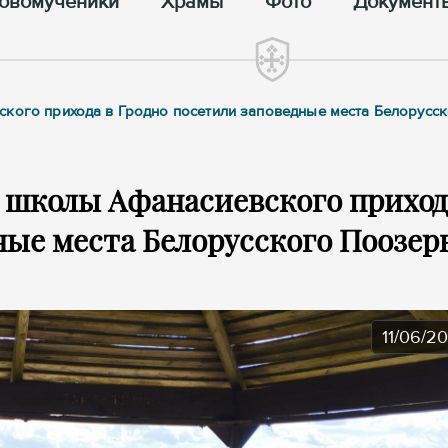
овомученики
Храмы
Фото
Документ
ского прихода в Гродно посетили заповедные места Белорусс
 школы Афанасиевского приход
ные места Белорусского Поозер
11/06/2