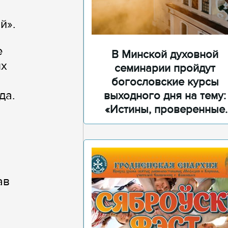
й».
е
В Минской духовной
ых
семинарии пройдут
богословские курсы
да.
выходного дня на тему:
«Истины, проверенные
временем»
ав