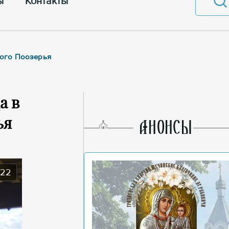
ы
Контакты
кого Поозерья
а в
ья
AНОНСЫ
022