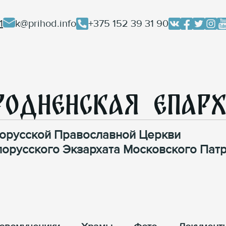
1
k@prihod.info
+375 152 39 31 90
родненская Епар
орусской Православной Церкви
лорусского Экзархата Московского Патр