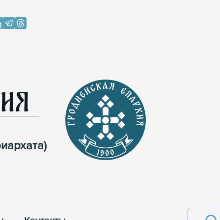
хия
иархата)