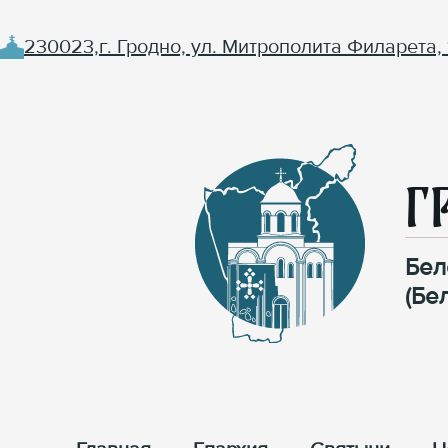
230023,г. Гродно, ул. Митрополита Филарета, 
Г
Бел
(Бе