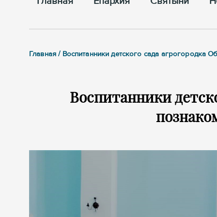
Главная
Епархия
Cвятыни
Н
Главная / Воспитанники детского сада агрогородка О
Воспитанники детско
познако