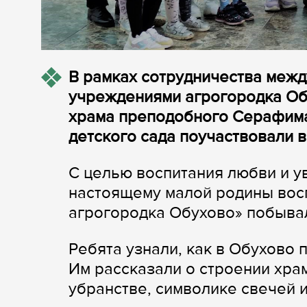
В рамках сотрудничества меж
учреждениями агрогородка Об
храма преподобного Серафима
детского сада поучаствовали в
С целью воспитания любви и у
настоящему малой родины восп
агрогородка Обухово» побыва
Ребята узнали, как в Обухово 
Им рассказали о строении хра
убранстве, символике свечей и