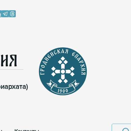
хия
иархата)