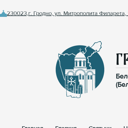
230023,г. Гродно, ул. Митрополита Филарета, 
Г
Бел
(Бе