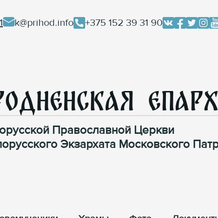
1
k@prihod.info
+375 152 39 31 90
родненская Епар
орусской Православной Церкви
лорусского Экзархата Московского Патр