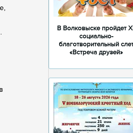
е,
В Волковыске пройдет XI
.
социально-
благотворительный сле
«Встреча друзей»
в