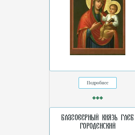
Подробнее
Благоверный князь Глеб
Городенский