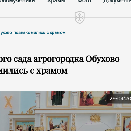
овомученики
Храмы
Фото
Документ
бухово познакомились с храмом
го сада агрогородка Обухово
мились с храмом
29/04/2