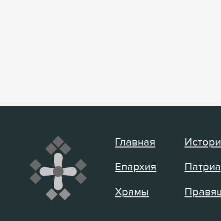
Главная
Истори
Епархия
Патриа
Храмы
Правящ