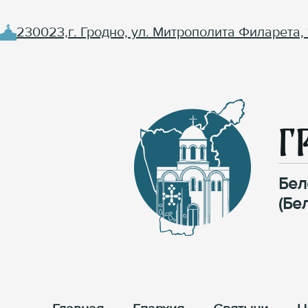
230023,г. Гродно, ул. Митрополита Филарета, 
Г
Бел
(Бе