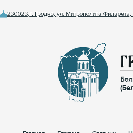
230023,г. Гродно, ул. Митрополита Филарета, 
Г
Бел
(Бе