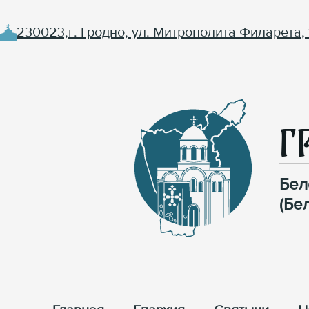
230023,г. Гродно, ул. Митрополита Филарета, 
Г
Бел
(Бе