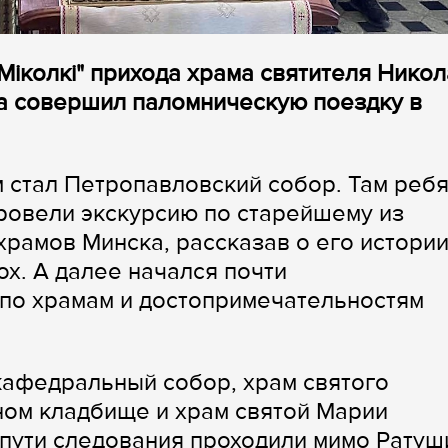
"Мiколкi" прихода храма святителя Нико
а совершил паломническую поездку в
стал Петропавловский собор. Там ребя
провели экскурсию по старейшему из
рамов Минска, рассказав о его истории
х. А далее начался почти
по храмам и достопримечательностям
кафедральный собор, храм святого
ном кладбище и храм святой Марии
пути следования проходили мимо Ратуш