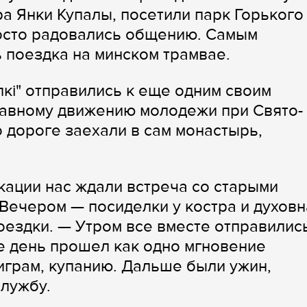
ра Янки Купалы, посетили парк Горького
росто радовались общению. Самым
 поездка на минском трамвае.
кi" отправились к еще одним своим
лавному движению молодежи при Свято-
 дороге заехали в сам монастырь,
кации нас ждали встреча со старыми
 Вечером — посиделки у костра и духовн
оездки. — Утром все вместе отправилис
е день прошел как одно мгновение
грам, купанию. Дальше были ужин,
службу.