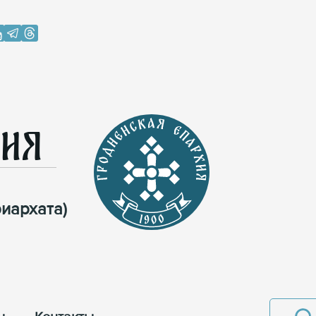
хия
иархата)