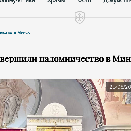
овомученики
Храмы
Фото
Документ
чество в Минск
совершили паломничество в Мин
25/08/2