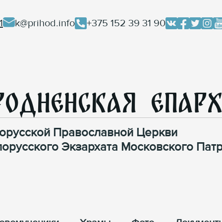
1
k@prihod.info
+375 152 39 31 90
родненская Епар
орусской Православной Церкви
лорусского Экзархата Московского Патр