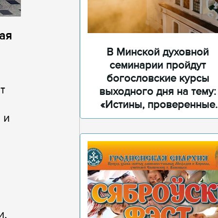
лая
В Минской духовной
семинарии пройдут
богословские курсы
т
выходного дня на тему:
«Истины, проверенные
 и
временем»
и,