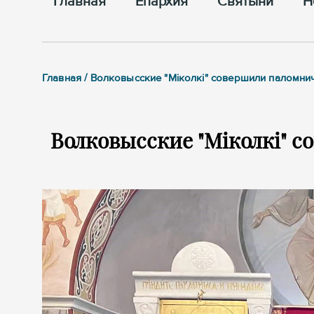
Главная
Епархия
Cвятыни
Н
Главная / Волковысские "Мiколкi" совершили паломни
Волковысские "Мiколкi" 