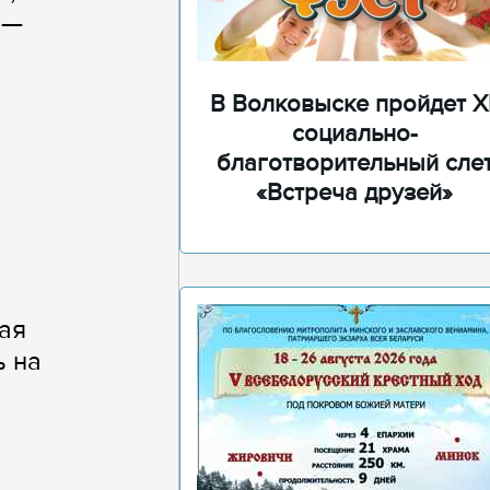
 —
В Волковыске пройдет XI
социально-
благотворительный сле
«Встреча друзей»
ая
ь на