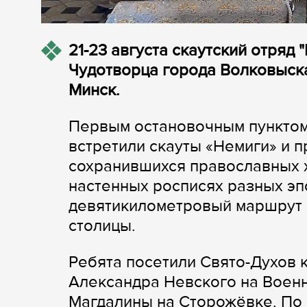
21-23 августа скаутский отряд 
Чудотворца города Волковыск
Минск.
Первым остановочным пунктом 
встретили скауты «Немиги» и 
сохранившихся православных х
настенных росписях разных эпо
девятикилометровый маршрут 
столицы.
Ребята посетили Свято-Духов 
Александра Невского на Воен
Магдалины на Сторожёвке. По 