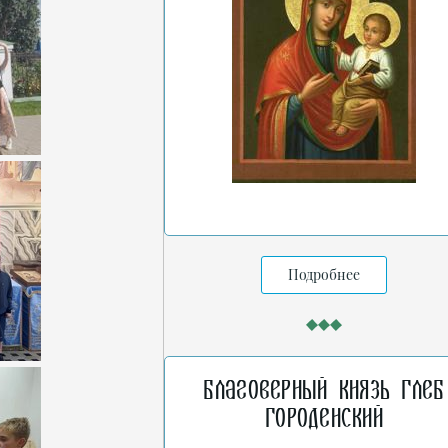
Подробнее
Благоверный князь Глеб
Городенский