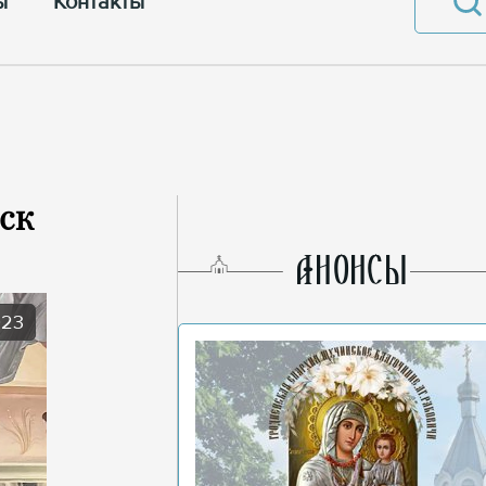
ы
Контакты
ск
AНОНСЫ
023