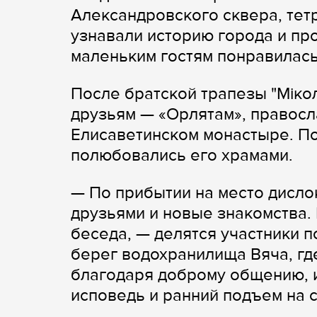
Александровского сквера, тет
узнавали историю города и п
маленьким гостям понравилась
После братской трапезы "Мiкол
друзьям — «Орлятам», правос
Елисаветинском монастыре. По
полюбовались его храмами.
— По прибытии на место дисло
друзьями и новые знакомства.
беседа, — делятся участники п
берег водохранилища Вяча, гд
благодаря доброму общению, и
исповедь и ранний подъем на 