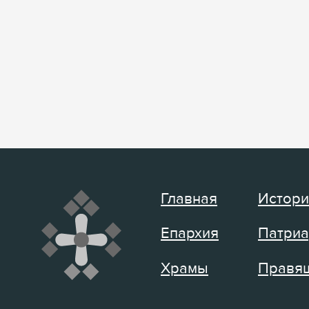
Главная
Истори
Епархия
Патриа
Храмы
Правящ