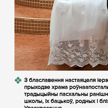
З блаславення настаяцеля іер
прыходзе храма роўнаапосталь
традыцыйны пасхальны ранішнік
школы, іх бацькоў, родных і бл