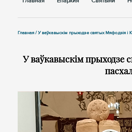
Главная
Епархия
Cвятыни
Н
Главная / У ваўкавыскім прыходзе святых Мяфодзія і 
У ваўкавыскім прыходзе с
пасха