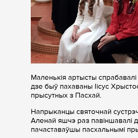
Маленькія артысты спрабавалі а
дзе быў пахаваны Іісус Хрыстос
прысутных з Пасхай.
Напрыканцы святочнай сустрэ
Аленай яшчэ раз павіншавалі д
пачаставаўшы пасхальнымі пры