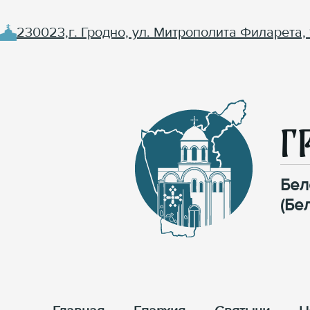
230023,г. Гродно, ул. Митрополита Филарета, 
Г
Бел
(Бе