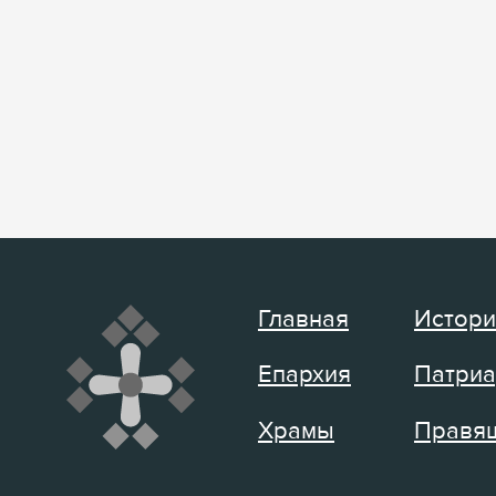
Главная
Истори
Епархия
Патриа
Храмы
Правящ