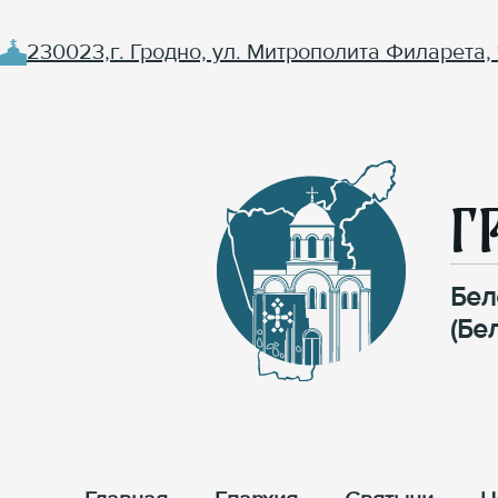
230023,г. Гродно, ул. Митрополита Филарета, 
Г
Бел
(Бе