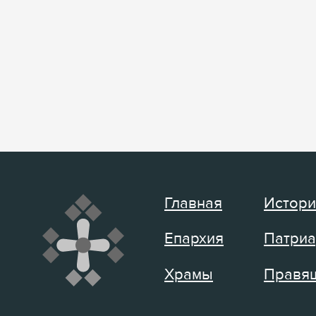
Главная
Истори
Епархия
Патриа
Храмы
Правящ