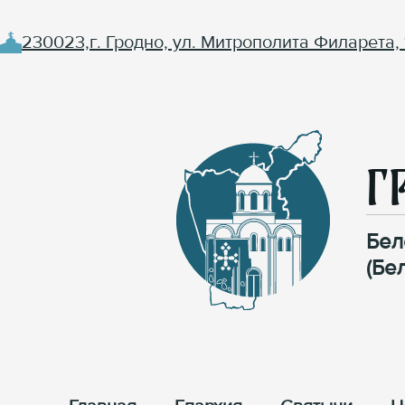
230023,г. Гродно, ул. Митрополита Филарета, 
Г
Бел
(Бе