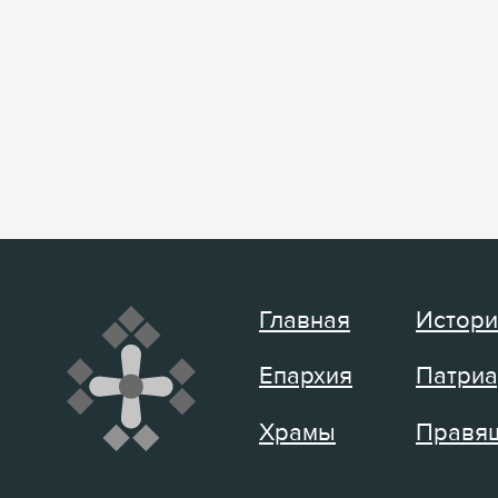
Главная
Истори
Епархия
Патриа
Храмы
Правящ