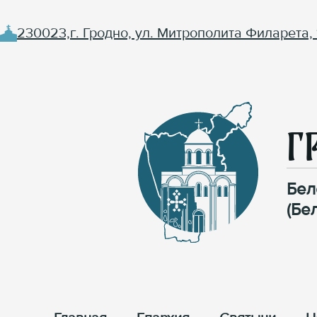
230023,г. Гродно, ул. Митрополита Филарета, 
Г
Бел
(Бе