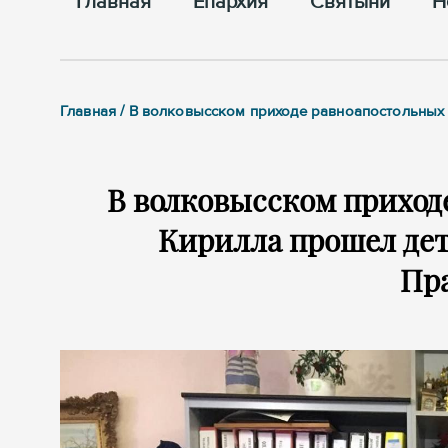
Главная
Епархия
Cвятыни
Н
Главная / В волковысском приходе равноапостольных
В волковысском приход
Кирилла прошел дет
Пр