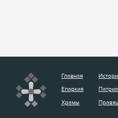
Главная
Истори
Епархия
Патриа
Храмы
Правящ