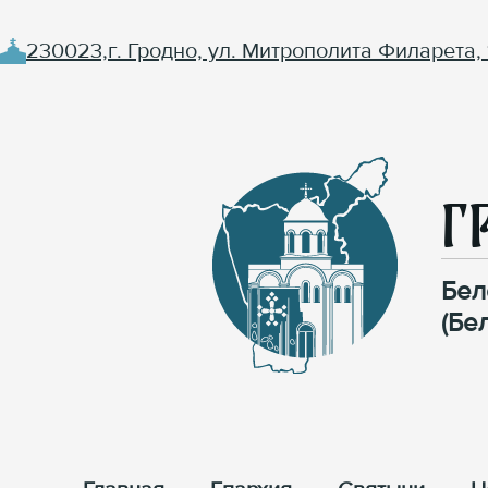
230023,г. Гродно, ул. Митрополита Филарета, 
Г
Бел
(Бе