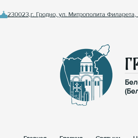
230023,г. Гродно, ул. Митрополита Филарета, 
Г
Бел
(Бе