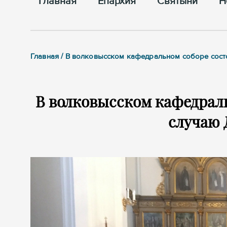
Главная
Епархия
Cвятыни
Н
Главная / В волковысском кафедральном соборе сост
В волковысском кафедраль
случаю 