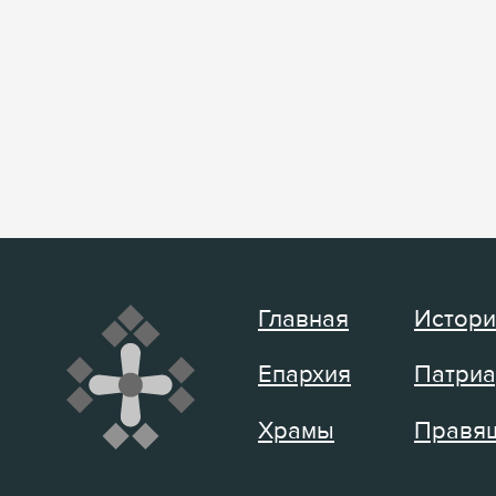
Главная
Истори
Епархия
Патриа
Храмы
Правящ