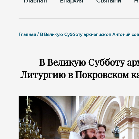
Главная
Епархия
Cвятыни
Н
Главная / В Великую Субботу архиепископ Антоний 
В Великую Субботу а
Литургию в Покровском ка