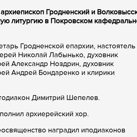
, архиепископ Гродненский и Волковысс
ую литургию в Покровском кафедраль
тарь Гродненской епархии, настоятель
ерей Николай Лабынько, духовник
ей Александр Ноздрин, духовник
рей Андрей Бондаренко и клирики
отодиакон Димитрий Шепелев.
полнил архиерейский хор.
еосвященство наградил иподиаконов