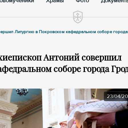
овомученики
Храмы
Фото
Документ
совершил Литургию в Покровском кафедральном соборе города
рхиепископ Антоний совершил
федральном соборе города Гро
23/04/2