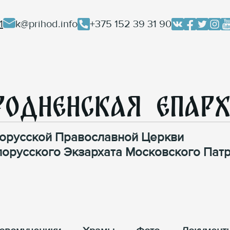
1
k@prihod.info
+375 152 39 31 90
родненская Епар
орусской Православной Церкви
лорусского Экзархата Московского Патр