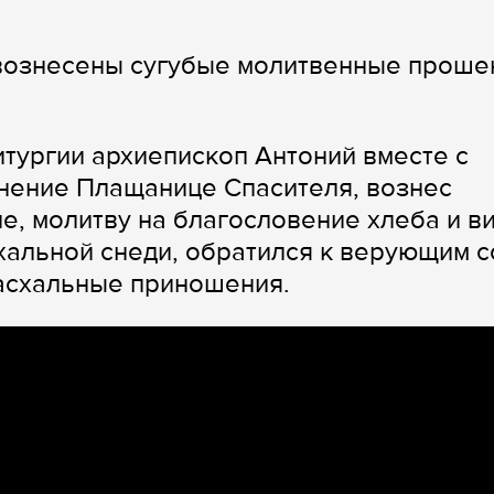
вознесены сугубые молитвенные проше
тургии архиепископ Антоний вместе с
нение Плащанице Спасителя, вознес
е, молитву на благословение хлеба и ви
хальной снеди, обратился к верующим с
пасхальные приношения.