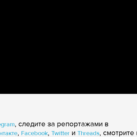
, следите за репортажами в
egram
,
,
и
, смотрите 
нтакте
Facebook
Twitter
Threads