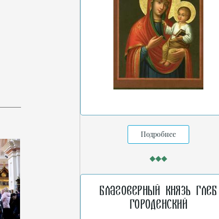
Подробнее
Благоверный князь Глеб
Городенский