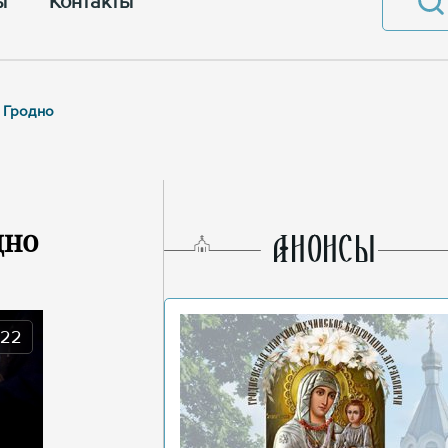
ы
Контакты
 Гродно
дно
AНОНСЫ
022