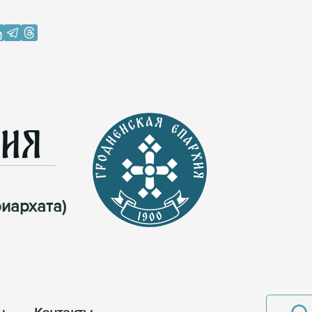
хия
иархата)