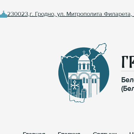
230023,г. Гродно, ул. Митрополита Филарета, 
Г
Бел
(Бе