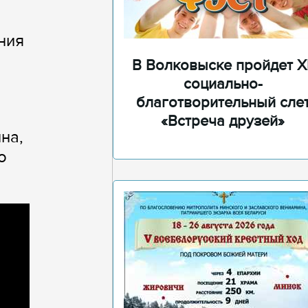
ния
В Волковыске пройдет XI
социально-
благотворительный сле
«Встреча друзей»
на,
о