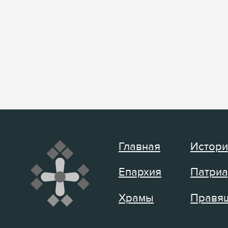
Главная
Истори
Епархия
Патриа
Храмы
Правящ