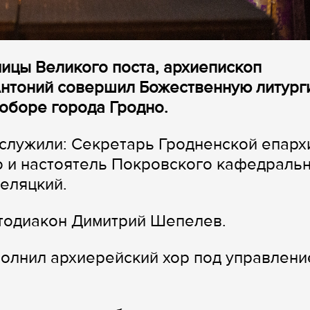
дмицы Великого поста, архиепископ
Антоний совершил Божественную литург
оборе города Гродно.
служили: Секретарь Гродненской епарх
 и настоятель Покровского кафедраль
еляцкий.
отодиакон Димитрий Шепелев.
полнил архиерейский хор под управлен