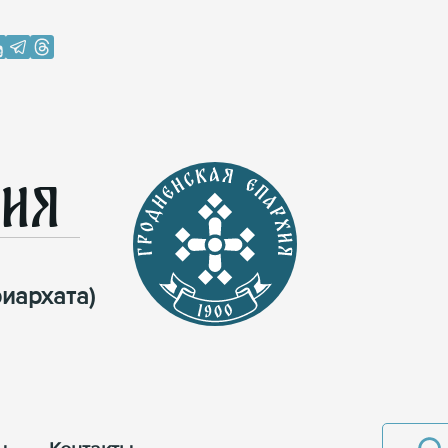
хия
иархата)