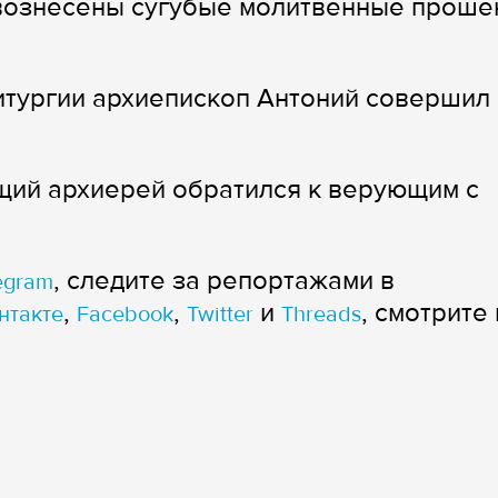
вознесены сугубые молитвенные проше
итургии архиепископ Антоний совершил
щий архиерей обратился к верующим с
, следите за репортажами в
egram
,
,
и
, смотрите 
нтакте
Facebook
Twitter
Threads