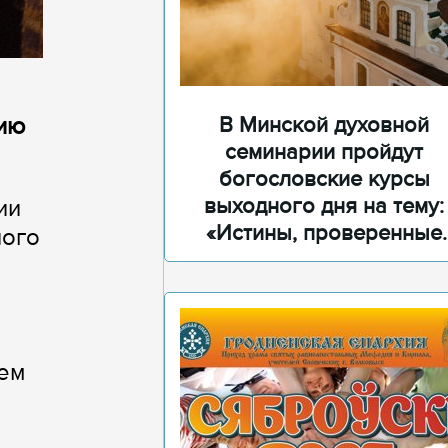
В Минской духовной
ию
семинарии пройдут
богословские курсы
выходного дня на тему:
ии
«Истины, проверенные
ного
временем»
ием