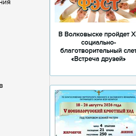
ния
В Волковыске пройдет XI
социально-
благотворительный сле
«Встреча друзей»
в