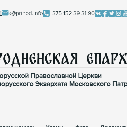
1
k@prihod.info
+375 152 39 31 90
родненская Епар
орусской Православной Церкви
лорусского Экзархата Московского Патр