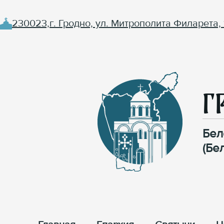
230023,г. Гродно, ул. Митрополита Филарета, 
Г
Бел
(Бе