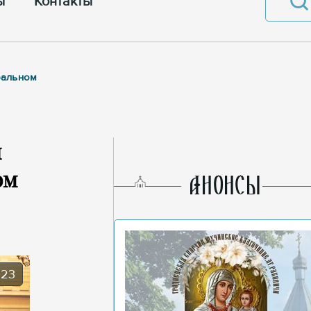
ы
Контакты
ральном
п
ом
AНОНСЫ
023