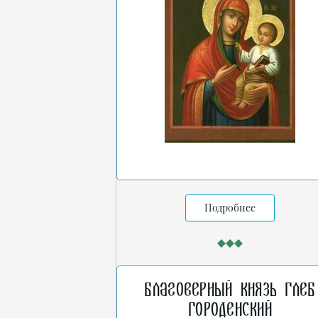
Подробнее
Благоверный князь Глеб
Городенский