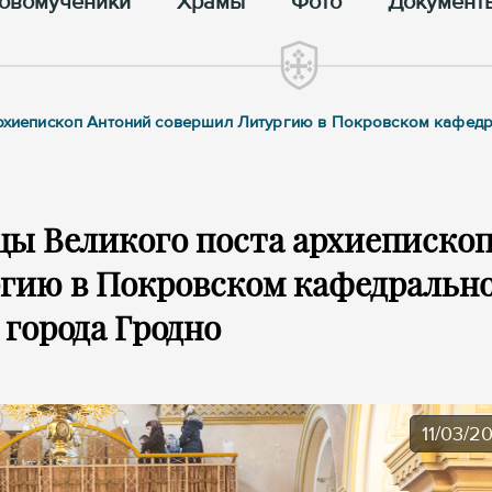
овомученики
Храмы
Фото
Документ
 архиепископ Антоний совершил Литургию в Покровском кафед
цы Великого поста архиеписко
гию в Покровском кафедральн
 города Гродно
11/03/2