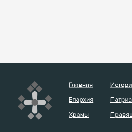
Главная
Истори
Епархия
Патриа
Храмы
Правящ