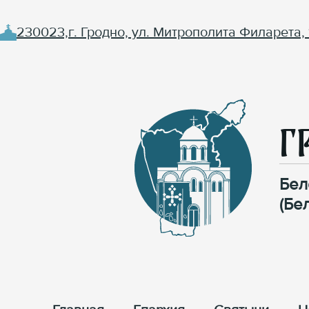
230023,г. Гродно, ул. Митрополита Филарета, 
Г
Бел
(Бе