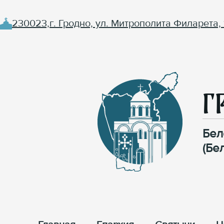
230023,г. Гродно, ул. Митрополита Филарета, 
Г
Бел
(Бе