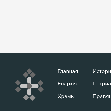
Главная
Истори
Епархия
Патриа
Храмы
Правящ