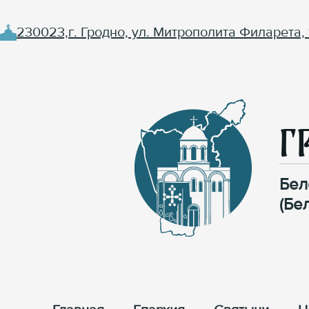
230023,г. Гродно, ул. Митрополита Филарета, 
Г
Бел
(Бе