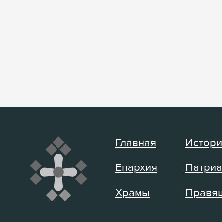
Главная
Истори
Епархия
Патриа
Храмы
Правящ