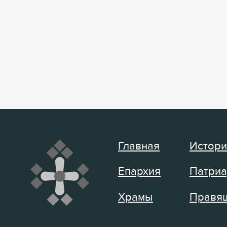
Главная
Истори
Епархия
Патриа
Храмы
Правящ