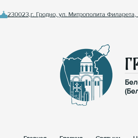
230023,г. Гродно, ул. Митрополита Филарета, 
Г
Бел
(Бе