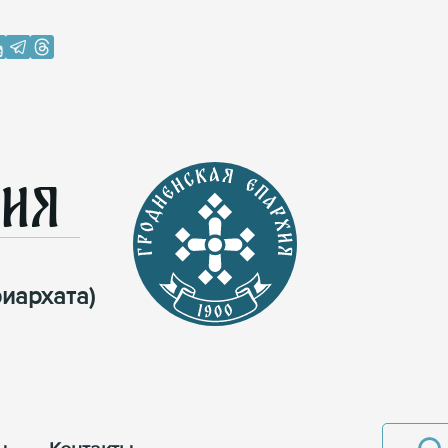
хия
иархата)