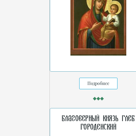
Подробнее
Благоверный князь Глеб
Городенский