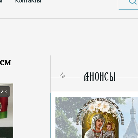
ы
Контакты
нем
AНОНСЫ
023