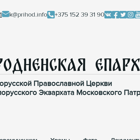
1
k@prihod.info
+375 152 39 31 90
родненская Епар
орусской Православной Церкви
лорусского Экзархата Московского Патр