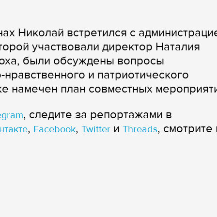
нах Николай встретился с администраци
оторой участвовали директор Наталия
оха, были обсуждены вопросы
о-нравственного и патриотического
же намечен план совместных мероприят
, следите за репортажами в
egram
,
,
и
, смотрите 
нтакте
Facebook
Twitter
Threads