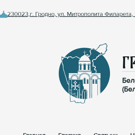
230023,г. Гродно, ул. Митрополита Филарета, 
Г
Бел
(Бе