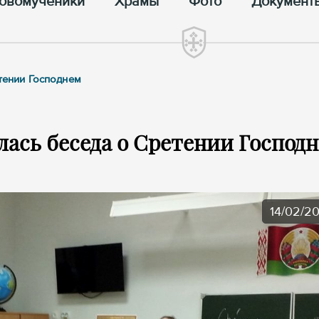
овомученики
Храмы
Фото
Документ
тении Господнем
лась беседа о Сретении Господ
14/02/2