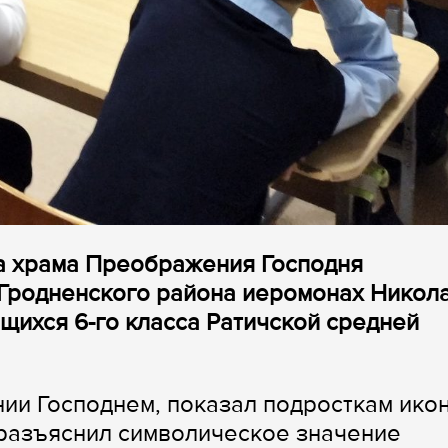
да храма Преображения Господня
 Гродненского района иеромонах Никол
ащихся 6-го класса Ратичской средней
ии Господнем, показал подросткам ико
 разъяснил символическое значение