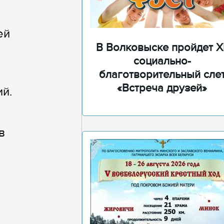
ей
В Волковыске пройдет XI
социально-
благотворительный сле
«Встреча друзей»
ий.
в