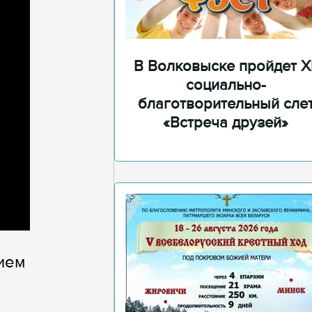
В Волковыске пройдет XI
социально-
благотворительный сле
«Встреча друзей»
ием