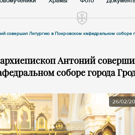
овомученики
Храмы
Фото
Документ
оний совершил Литургию в Покровском кафедральном соборе 
 архиепископ Антоний соверши
федральном соборе города Гро
26/02/2