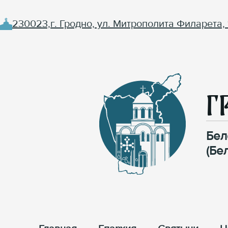
230023,г. Гродно, ул. Митрополита Филарета, 
Г
Бел
(Бе