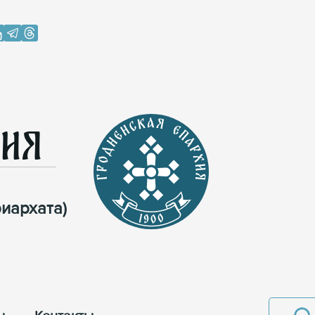
хия
иархата)