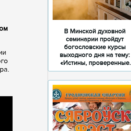
ном
В Минской духовной
семинарии пройдут
богословские курсы
ии
выходного дня на тему:
ого
«Истины, проверенные
ра.
временем»