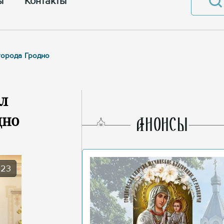
ы
Контакты
города Гродно
л
дно
AНОНСЫ
023