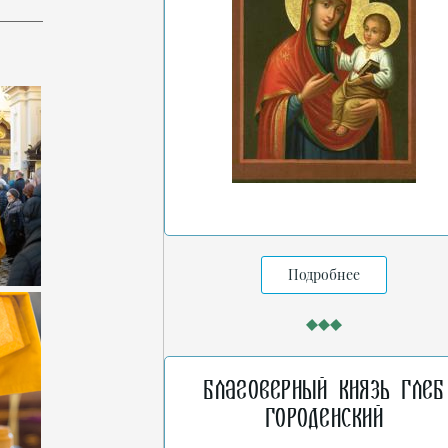
Подробнее
Благоверный князь Глеб
Городенский