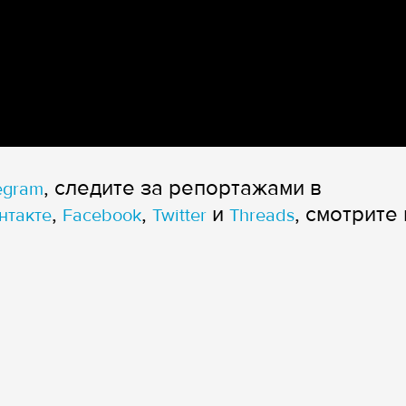
, следите за репортажами в
egram
,
,
и
, смотрите 
нтакте
Facebook
Twitter
Threads