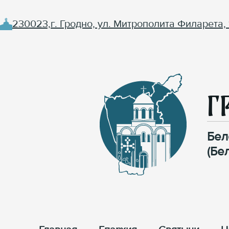
230023,г. Гродно, ул. Митрополита Филарета, 
Г
Бел
(Бе