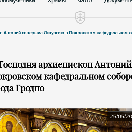
овомученики
Храмы
Фото
Документ
коп Антоний совершил Литургию в Покровском кафедральном 
 Господня архиепископ Антоний
окровском кафедральном собор
ода Гродно
25/05/2