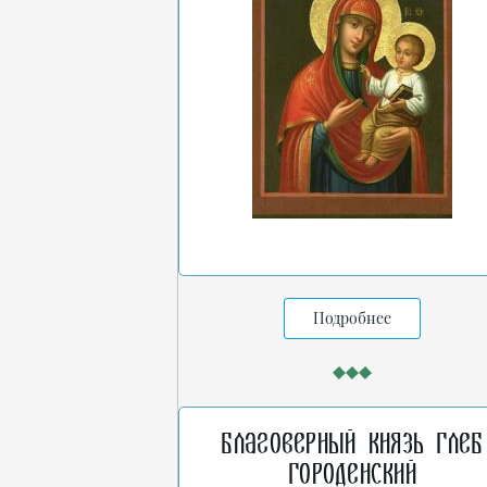
Подробнее
Благоверный князь Глеб
Городенский