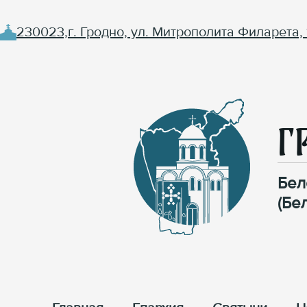
230023,г. Гродно, ул. Митрополита Филарета, 
Г
Бел
(Бе