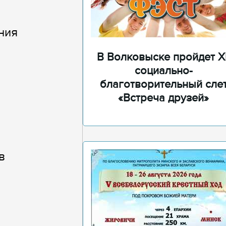
ния
В Волковыске пройдет XI
социально-
благотворительный сле
«Встреча друзей»
в