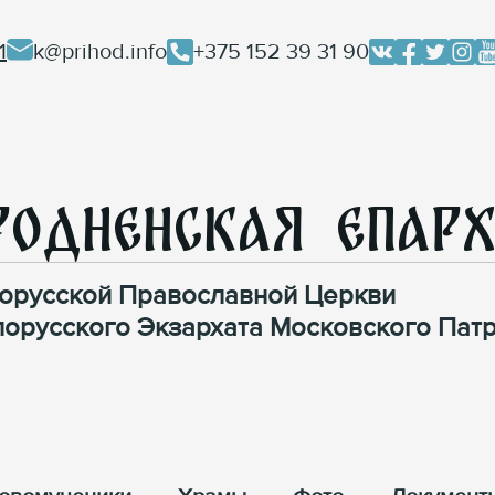
1
k@prihod.info
+375 152 39 31 90
родненская Епар
орусской Православной Церкви
лорусского Экзархата Московского Патр