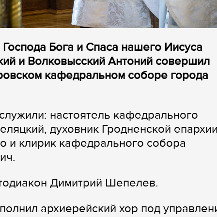
 Господа Бога и Спаса нашего Иисуса
кий и Волковысский Антоний совершил
ровском кафедральном соборе города
служили: настоятель кафедрального
еляцкий, духовник Гродненской епархи
о и клирик кафедрального собора
ич.
отодиакон Димитрий Шепелев.
полнил архиерейский хор под управлен