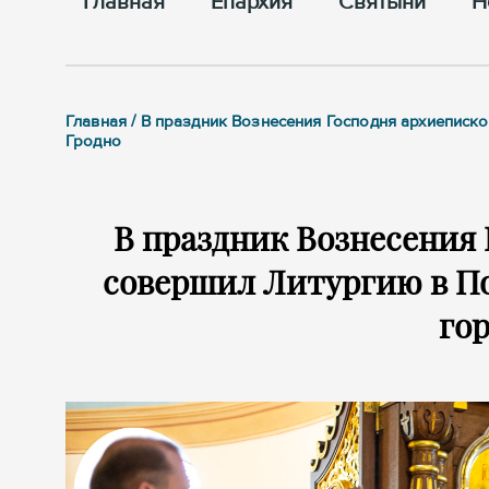
Главная
Епархия
Cвятыни
Н
Главная / В праздник Вознесения Господня архиепис
Гродно
В праздник Вознесения
совершил Литургию в П
гор