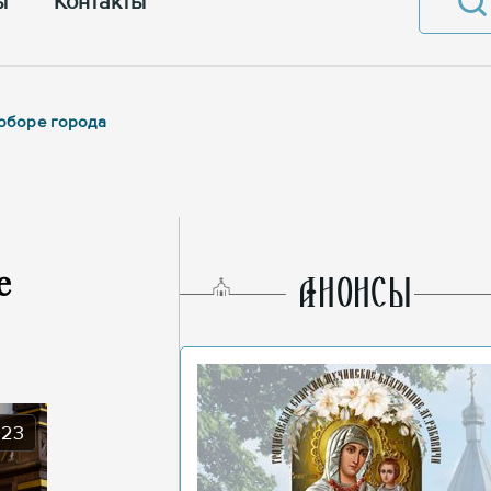
ы
Контакты
соборе города
е
AНОНСЫ
023