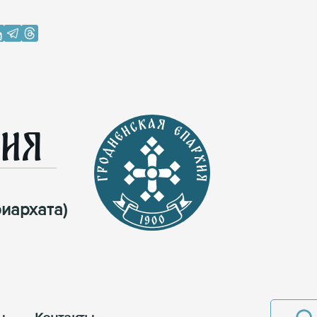
хия
иархата)