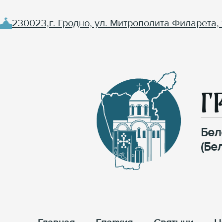
230023,г. Гродно, ул. Митрополита Филарета, 
Г
Бел
(Бе