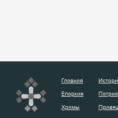
Главная
Истори
Епархия
Патриа
Храмы
Правящ