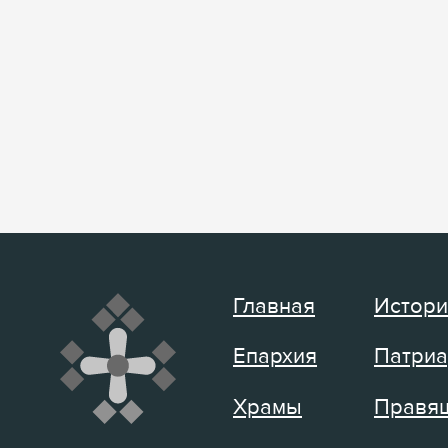
Главная
Истори
Епархия
Патриа
Храмы
Правящ