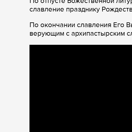
По отпусте Божественной литу
славление празднику Рождеств
По окончании славления Его 
верующим с архипастырским с