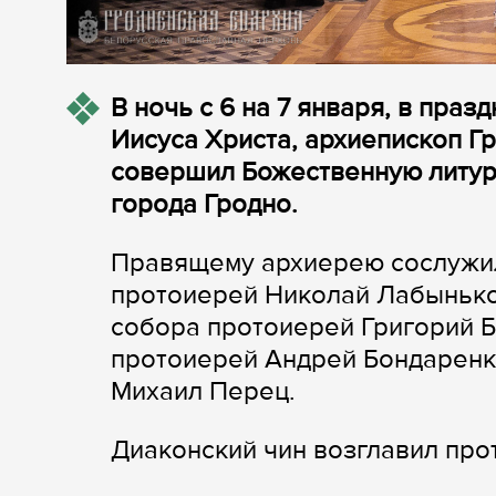
В ночь с 6 на 7 января, в пра
Иисуса Христа, архиепископ Г
совершил Божественную литур
города Гродно.
Правящему архиерею сослужил
протоиерей Николай Лабынько
собора протоиерей Григорий Б
протоиерей Андрей Бондаренк
Михаил Перец.
Диаконский чин возглавил пр