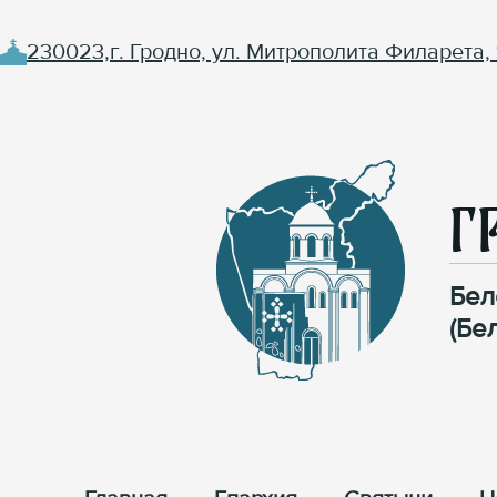
230023,г. Гродно, ул. Митрополита Филарета, 
Г
Бел
(Бе